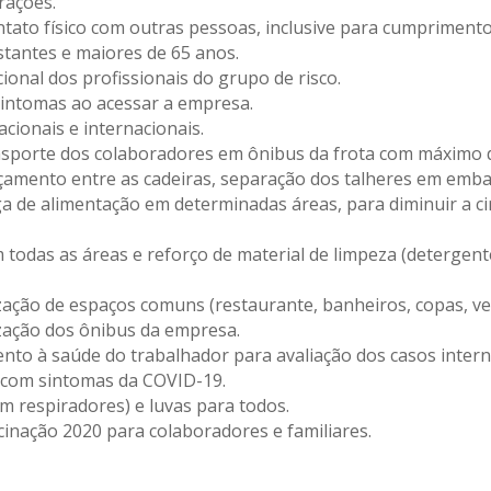
rações.
ntato físico com outras pessoas, inclusive para cumprimento
stantes e maiores de 65 anos.
onal dos profissionais do grupo de risco.
 sintomas ao acessar a empresa.
cionais e internacionais.
nsporte dos colaboradores em ônibus da frota com máximo d
çamento entre as cadeiras, separação dos talheres em emba
a de alimentação em determinadas áreas, para diminuir a c
em todas as áreas e reforço de material de limpeza (deterge
ização de espaços comuns (restaurante, banheiros, copas, vest
nização dos ônibus da empresa.
ento à saúde do trabalhador para avaliação dos casos inte
 com sintomas da COVID-19.
om respiradores) e luvas para todos.
inação 2020 para colaboradores e familiares.