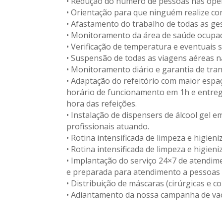
• Redução do número de pessoas nas ope
• Orientação para que ninguém realize co
• Afastamento do trabalho de todas as ge
• Monitoramento da área de saúde ocupaci
• Verificação de temperatura e eventuais
• Suspensão de todas as viagens aéreas na
• Monitoramento diário e garantia de tra
• Adaptação do refeitório com maior espa
horário de funcionamento em 1h e entreg
hora das refeições.
• Instalação de dispensers de álcool gel 
profissionais atuando.
• Rotina intensificada de limpeza e higien
• Rotina intensificada de limpeza e higie
• Implantação do serviço 24×7 de atendim
e preparada para atendimento a pessoas
• Distribuição de máscaras (cirúrgicas e c
• Adiantamento da nossa campanha de vac