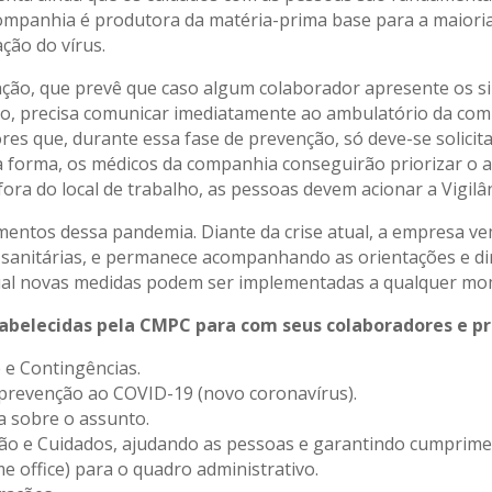
ompanhia é produtora da matéria-prima base para a maioria 
ção do vírus.
ão, que prevê que caso algum colaborador apresente os si
balho, precisa comunicar imediatamente ao ambulatório da co
res que, durante essa fase de prevenção, só deve-se solic
sa forma, os médicos da companhia conseguirão priorizar o
ora do local de trabalho, as pessoas devem acionar a Vigilân
entos dessa pandemia. Diante da crise atual, a empresa v
 sanitárias, e permanece acompanhando as orientações e dir
a qual novas medidas podem ser implementadas a qualquer m
abelecidas pela CMPC para com seus colaboradores e pr
 e Contingências.
 prevenção ao COVID-19 (novo coronavírus).
 sobre o assunto.
ção e Cuidados, ajudando as pessoas e garantindo cumprime
 office) para o quadro administrativo.