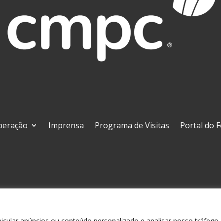
peração
Imprensa
Programa de Visitas
Portal do 
Rua São Geraldo, 1680, Bair
ular anúncios ou conteúdo personalizado e analisar nosso tráfego. A