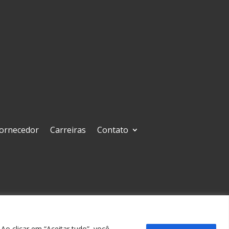
Fornecedor
Carreiras
Contato
ro Ermo – CEP 92703-470 – Guaíba, RS, Brasil
o clicar em “Aceitar tudo”, você