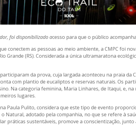
or, foi disponibilizado a
cesso para que o público acompanha
s que conectem as pessoas ao meio ambiente, a CMPC foi no
Rio Grande (RS). Considerada a única ultramaratona ecológic
participaram da prova, cuja largada aconteceu na praia da Ca
nta com plantio de eucaliptos e reservas naturais. Os part
ino. Na categoria feminina, Maria Linhares, de Itaqui, e, na
meiros lugares.
na Paula Pulito, considera que este tipo de evento proporc
a o Natural, adotado pela companhia, no que se refere à saú
lar práticas sustentáveis, promove a conscientização, junto