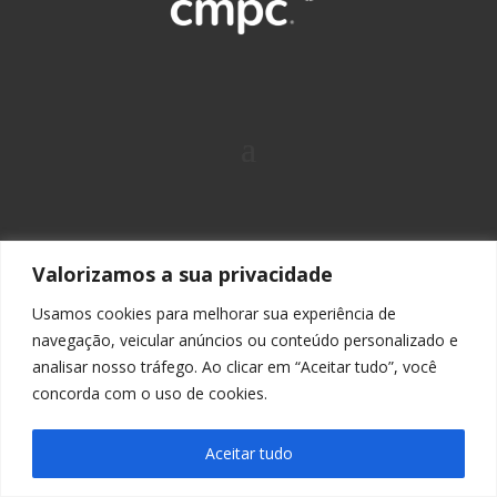
Valorizamos a sua privacidade
+55 51 2139 7211
Usamos cookies para melhorar sua experiência de
navegação, veicular anúncios ou conteúdo personalizado e
Rua São Geraldo, 1680, Bairro Ermo – CEP 92703-
analisar nosso tráfego. Ao clicar em “Aceitar tudo”, você
470 – Guaíba, RS, Brasil
concorda com o uso de cookies.
Aceitar tudo